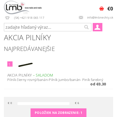
€0
info@lmbnechty.sk
(SK) +421 918 065 117
AKCIA PILNÍKY
NAJPREDÁVANEJŠIE
1.
AKCIA PILNÍKY
–
SKLADOM
Pilník čierny rovný/banán-Pilník jumbo/banán- Piník farebný
od €0,30
€
0
€
6
POLOŽIEK NA ZOBRAZENIE:
1