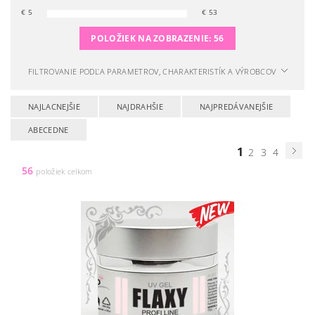
€
5
€
53
POLOŽIEK NA ZOBRAZENIE:
56
FILTROVANIE PODĽA PARAMETROV, CHARAKTERISTÍK A VÝROBCOV
NAJLACNEJŠIE
NAJDRAHŠIE
NAJPREDÁVANEJŠIE
ABECEDNE
1
2
3
4
56
položiek celkom