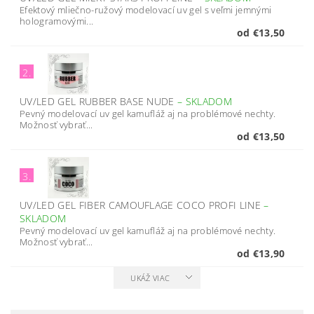
Efektový mliečno-ružový modelovací uv gel s veľmi jemnými
hologramovými...
od €13,50
2.
UV/LED GEL RUBBER BASE NUDE
–
SKLADOM
Pevný modelovací uv gel kamufláž aj na problémové nechty.
Možnosť vybrať...
od €13,50
3.
UV/LED GEL FIBER CAMOUFLAGE COCO PROFI LINE
–
SKLADOM
Pevný modelovací uv gel kamufláž aj na problémové nechty.
Možnosť vybrať...
od €13,90
UKÁŽ VIAC