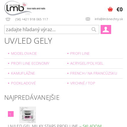
€0
info@lmbnechty.sk
(SK) +421 918 065 117
UV/LED GELY
MODELOVACIE
PROFI LINE
PROFI LINE ECONOMY
ACRYGEL/POLYGEL
KAMUFLÁŽNE
FRENCH / NA FRANCÚZSKU
PODKLADOVÉ
VRCHNÉ / TOP
NAJPREDÁVANEJŠIE
1.
UV/LED GEL MILKY STARS PROFI LINE
–
SKLADOM