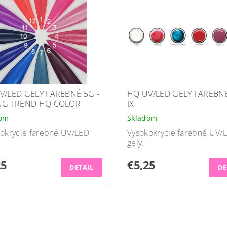
V/LED GELY FAREBNÉ 5G -
HQ UV/LED GELY FAREBNÉ
NG TREND HQ COLOR
IX
dom
Skladom
okrycie farebné UV/LED
Vysokokrycie farebné UV/
gely.
25
€5,25
DETAIL
DE