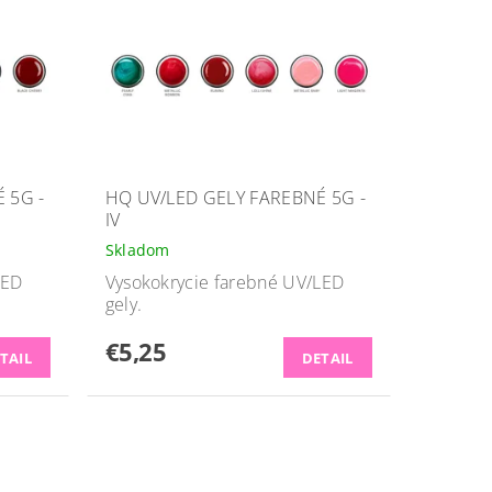
 5G -
HQ UV/LED GELY FAREBNÉ 5G -
IV
Skladom
LED
Vysokokrycie farebné UV/LED
gely.
€5,25
TAIL
DETAIL