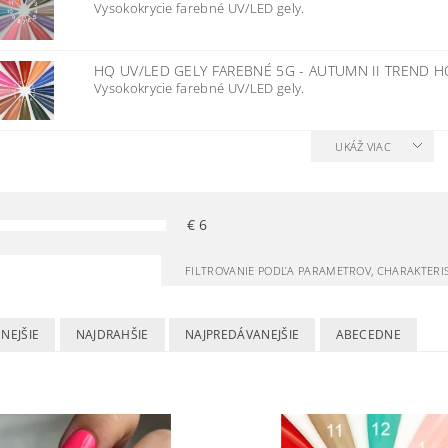
Vysokokrycie farebné UV/LED gely.
HQ UV/LED GELY FAREBNÉ 5G - AUTUMN II TREND 
Vysokokrycie farebné UV/LED gely.
UKÁŽ VIAC
€
6
FILTROVANIE PODĽA PARAMETROV, CHARAKTERI
NEJŠIE
NAJDRAHŠIE
NAJPREDÁVANEJŠIE
ABECEDNE