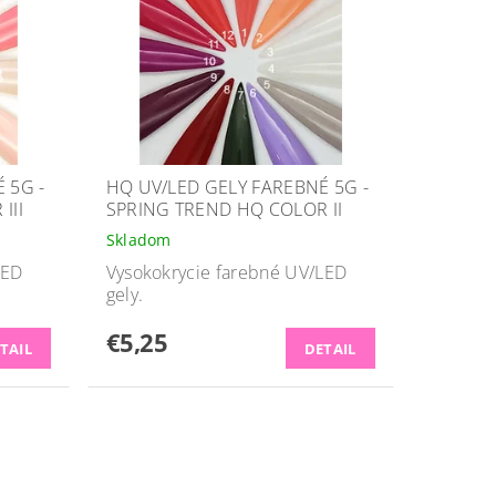
 5G -
HQ UV/LED GELY FAREBNÉ 5G -
III
SPRING TREND HQ COLOR II
Skladom
LED
Vysokokrycie farebné UV/LED
gely.
€5,25
TAIL
DETAIL