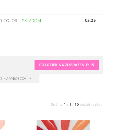
€5,25
HQ COLOR
–
SKLADOM
POLOŽIEK NA ZOBRAZENIE:
15
STÍK A VÝROBCOV
1
1
15
Stránka
z
-
položiek celkom