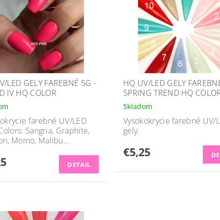
V/LED GELY FAREBNÉ 5G -
HQ UV/LED GELY FAREBNÉ
D IV HQ COLOR
SPRING TREND HQ COLOR 
dom
Skladom
okrycie farebné UV/LED
Vysokokrycie farebné UV/
 Colors: Sangria, Graphite,
gely.
n, Momo, Malibu...
€5,25
DE
25
DETAIL