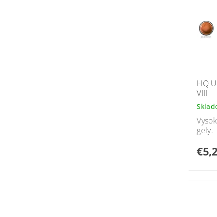
HQ U
VIII
Skla
Vysok
gely.
€5,