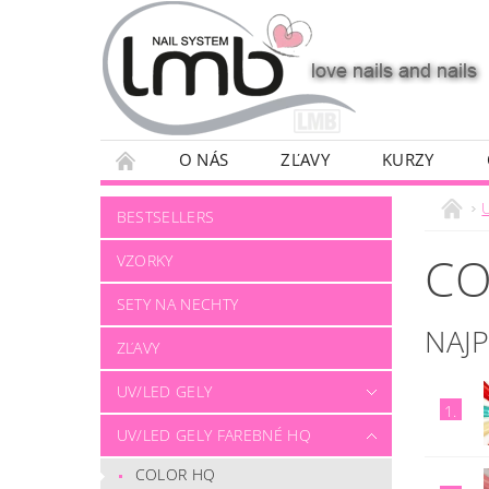
O NÁS
ZĽAVY
KURZY
BESTSELLERS
CO
VZORKY
SETY NA NECHTY
NAJ
ZĽAVY
UV/LED GELY
1.
UV/LED GELY FAREBNÉ HQ
COLOR HQ