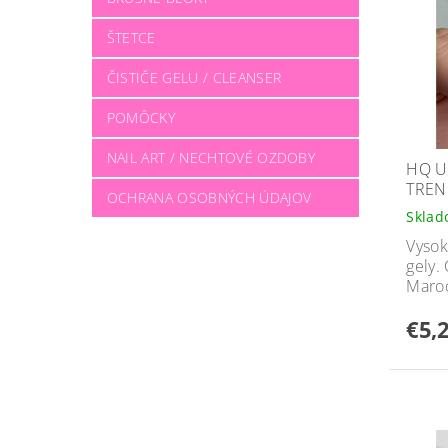
ŠTETCE
ČISTIČE GELU / CLEANSER
POMÔCKY
NAIL ART / NECHTOVÉ OZDOBY
HQ U
TREN
OCHRANA OSOBNÝCH ÚDAJOV
Skla
Vysok
gely.
Maroo
€5,