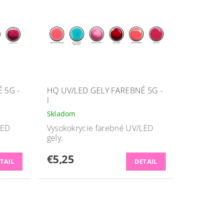
 5G -
HQ UV/LED GELY FAREBNÉ 5G -
I
Skladom
LED
Vysokokrycie farebné UV/LED
gely.
€5,25
TAIL
DETAIL