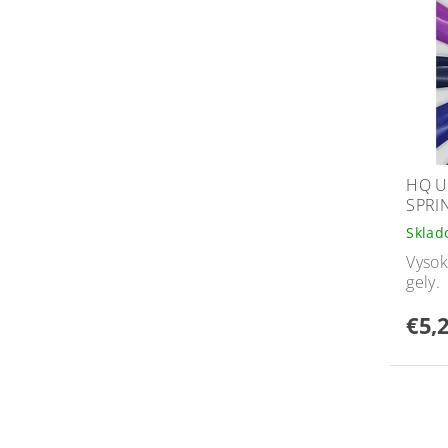
HQ U
SPRI
Skla
Vysok
gely.
€5,