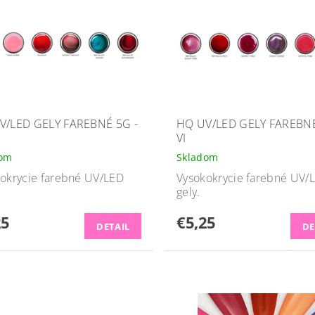
V/LED GELY FAREBNÉ 5G -
HQ UV/LED GELY FAREBNÉ
VI
dom
Skladom
okrycie farebné UV/LED
Vysokokrycie farebné UV/
gely.
25
€5,25
DETAIL
DE