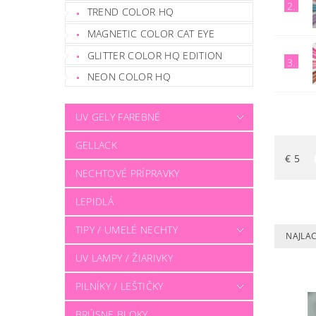
2.
TREND COLOR HQ
MAGNETIC COLOR CAT EYE
GLITTER COLOR HQ EDITION
3.
NEON COLOR HQ
UV GELY FAREBNÉ
GELLACK
€
5
NECHTOVÉ PRÍPRAVKY
LEPIDLÁ
TIPY / UMELÉ NECHTY
NAJLAC
UV LAMPY / ŽIARIVKY
PILNÍKY / LEŠTIČKY
BRÚSNE BLOKY