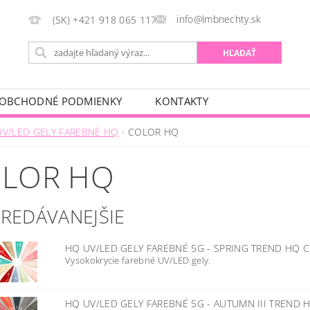
info@lmbnechty.sk
(SK) +421 918 065 117
OBCHODNÉ PODMIENKY
KONTAKTY
UV/LED GELY FAREBNÉ HQ
COLOR HQ
LOR HQ
PREDÁVANEJŠIE
HQ UV/LED GELY FAREBNÉ 5G - SPRING TREND HQ C
Vysokokrycie farebné UV/LED gely.
HQ UV/LED GELY FAREBNÉ 5G - AUTUMN III TREND