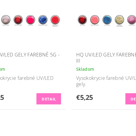
V/LED GELY FAREBNÉ 5G -
HQ UV/LED GELY FAREBNÉ
III
dom
Skladom
okrycie farebné UV/LED
Vysokokrycie farebné UV/
gely.
25
€5,25
DETAIL
DE