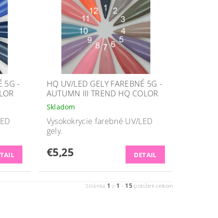
 5G -
HQ UV/LED GELY FAREBNÉ 5G -
OLOR
AUTUMN III TREND HQ COLOR
Skladom
LED
Vysokokrycie farebné UV/LED
gely.
€5,25
TAIL
DETAIL
1
1
15
Stránka
z
-
položiek celkom