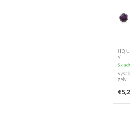
HQ U
V
Skla
Vysok
gely.
€5,