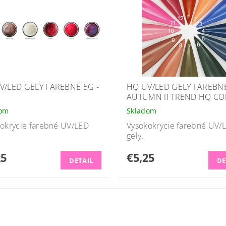
V/LED GELY FAREBNÉ 5G -
HQ UV/LED GELY FAREBNÉ
AUTUMN II TREND HQ C
dom
Skladom
okrycie farebné UV/LED
Vysokokrycie farebné UV/
gely.
25
€5,25
DETAIL
DE