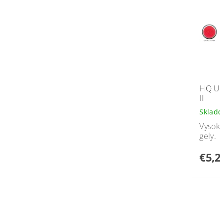
HQ U
II
Skla
Vysok
gely.
€5,