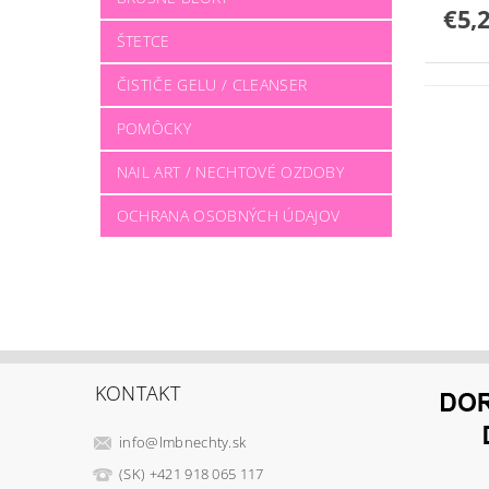
€5,
ŠTETCE
ČISTIČE GELU / CLEANSER
POMÔCKY
NAIL ART / NECHTOVÉ OZDOBY
OCHRANA OSOBNÝCH ÚDAJOV
KONTAKT
info
@
lmbnechty.sk
(SK) +421 918 065 117