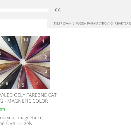
€
6
FILTROVANIE PODĽA PARAMETROV, CHARAKTERI
V/LED GELY FAREBNÉ CAT
5G - MAGNETIC COLOR
dom
okrycie, magnetické,
né UV/LED gely.