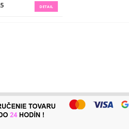
25
DETAIL