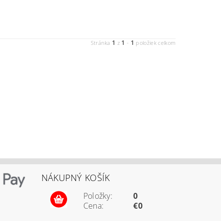
1
1
1
Stránka
z
-
položiek celkom
NÁKUPNÝ KOŠÍK
Položky:
0
Cena:
€0