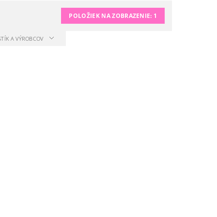
POLOŽIEK NA ZOBRAZENIE:
1
STÍK A VÝROBCOV