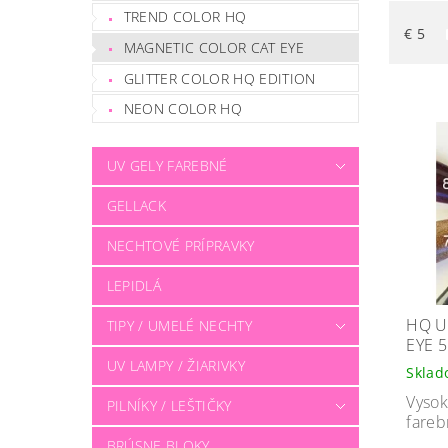
TREND COLOR HQ
€
5
MAGNETIC COLOR CAT EYE
GLITTER COLOR HQ EDITION
NEON COLOR HQ
UV GELY FAREBNÉ
GELLACK
NECHTOVÉ PRÍPRAVKY
LEPIDLÁ
HQ U
TIPY / UMELÉ NECHTY
EYE 
UV LAMPY / ŽIARIVKY
Skla
Vysok
PILNÍKY / LEŠTIČKY
fareb
BRÚSNE BLOKY