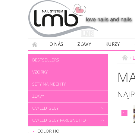
O NÁS
ZĽAVY
KURZY
BESTSELLERS
MA
VZORKY
SETY NA NECHTY
NAJ
ZĽAVY
UV/LED GELY
1.
UV/LED GELY FAREBNÉ HQ
COLOR HQ