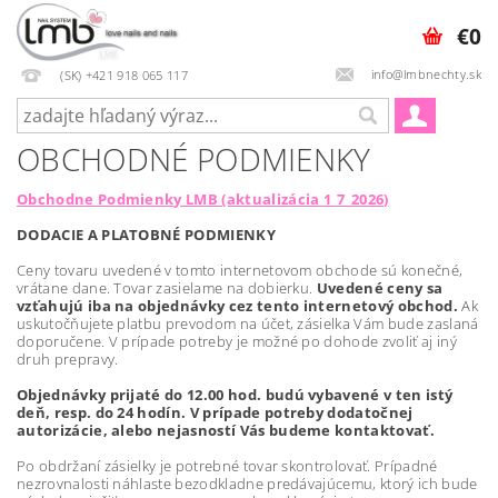
€0
info@lmbnechty.sk
(SK) +421 918 065 117
OBCHODNÉ PODMIENKY
Obchodne Podmienky LMB (aktualizácia 1_7_2026)
DODACIE A PLATOBNÉ PODMIENKY
Ceny tovaru uvedené v tomto internetovom obchode sú konečné,
vrátane dane. Tovar zasielame na dobierku.
Uvedené ceny sa
vzťahujú iba na objednávky cez tento internetový obchod.
Ak
uskutočňujete platbu prevodom na účet, zásielka Vám bude zaslaná
doporučene. V prípade potreby je možné po dohode zvoliť aj iný
druh prepravy.
Objednávky prijaté do 12.00 hod. budú vybavené v ten istý
deň, resp. do 24 hodín. V prípade potreby dodatočnej
autorizácie, alebo nejasností Vás budeme kontaktovať.
Po obdržaní zásielky je potrebné tovar skontrolovať. Prípadné
nezrovnalosti náhlaste bezodkladne predávajúcemu, ktorý ich bude