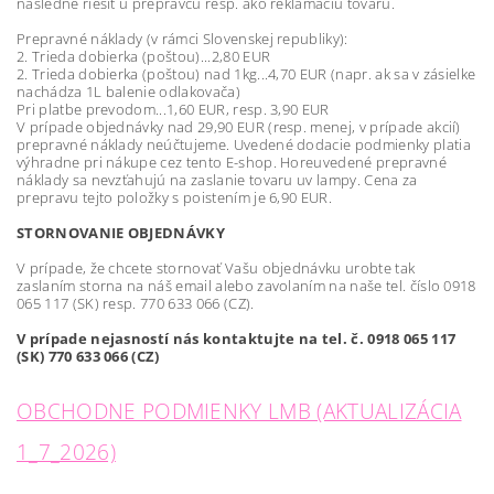
následne riešiť u prepravcu resp. ako reklamáciu tovaru.
Prepravné náklady (v rámci Slovenskej republiky):
2. Trieda dobierka (poštou)...2,80 EUR
2. Trieda dobierka (poštou) nad 1kg...4,70 EUR (napr. ak sa v zásielke
nachádza 1L balenie odlakovača)
Pri platbe prevodom...1,60 EUR, resp. 3,90 EUR
V prípade objednávky nad 29,90 EUR (resp. menej, v prípade akcií)
prepravné náklady neúčtujeme. Uvedené dodacie podmienky platia
výhradne pri nákupe cez tento E-shop. Horeuvedené prepravné
náklady sa nevzťahujú na zaslanie tovaru uv lampy. Cena za
prepravu tejto položky s poistením je 6,90 EUR.
STORNOVANIE OBJEDNÁVKY
V prípade, že chcete stornovať Vašu objednávku urobte tak
zaslaním storna na náš email alebo zavolaním na naše tel. číslo 0918
065 117 (SK) resp. 770 633 066 (CZ).
V prípade nejasností nás kontaktujte na tel. č. 0918 065 117
(SK) 770 633 066 (CZ)
OBCHODNE PODMIENKY LMB (AKTUALIZÁCIA
1_7_2026)