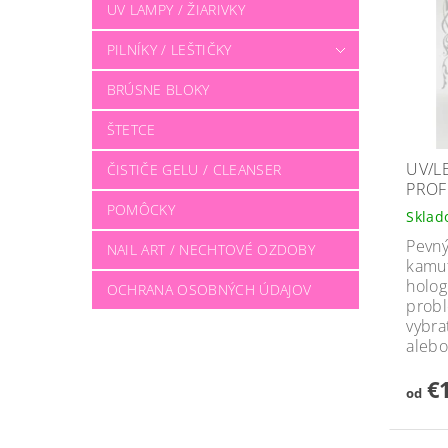
UV LAMPY / ŽIARIVKY
PILNÍKY / LEŠTIČKY
BRÚSNE BLOKY
ŠTETCE
UV/L
ČISTIČE GELU / CLEANSER
PROF
POMÔCKY
Skla
Pevný
NAIL ART / NECHTOVÉ OZDOBY
kamuf
holog
OCHRANA OSOBNÝCH ÚDAJOV
probl
vybra
alebo
€1
od