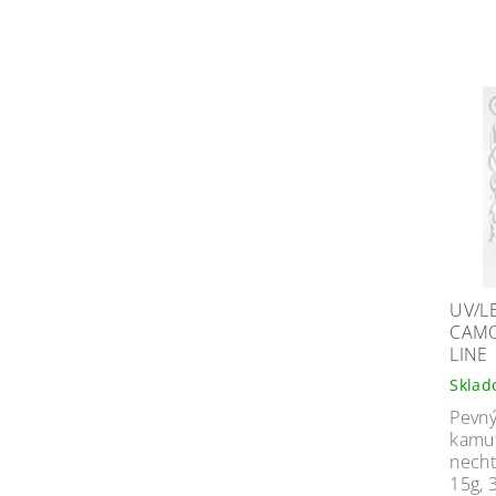
UV/L
CAMO
LINE
Skla
Pevný
kamuf
necht
15g, 