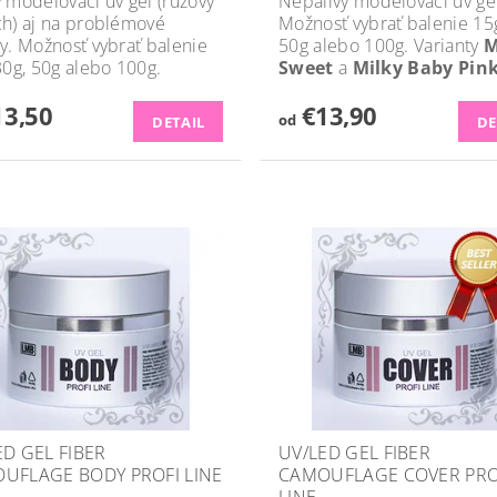
 modelovací uv gel (ružový
Nepálivý modelovací uv ge
h) aj na problémové
Možnosť vybrať balenie 15g
y. Možnosť vybrať balenie
50g alebo 100g. Varianty
M
30g, 50g alebo 100g.
Sweet
a
Milky Baby Pin
3,50
€13,90
od
DETAIL
DE
ED GEL FIBER
UV/LED GEL FIBER
UFLAGE BODY PROFI LINE
CAMOUFLAGE COVER PRO
LINE