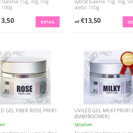
ť balenie 15g, 30g, 50g
vybrať balenie 15g, 30g, 5
 100g.
alebo 100g.
3,50
€13,50
od
DETAIL
DE
ED GEL FIBER ROSE PROFI
UV/LED GEL MILKY PROFI 
(BABYBOOMER)
dom
Skladom