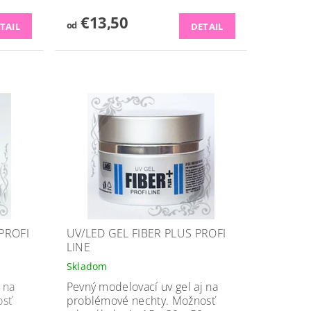
€13,50
od
TAIL
DETAIL
PROFI
UV/LED GEL FIBER PLUS PROFI
LINE
Skladom
 na
Pevný modelovací uv gel aj na
osť
problémové nechty. Možnosť