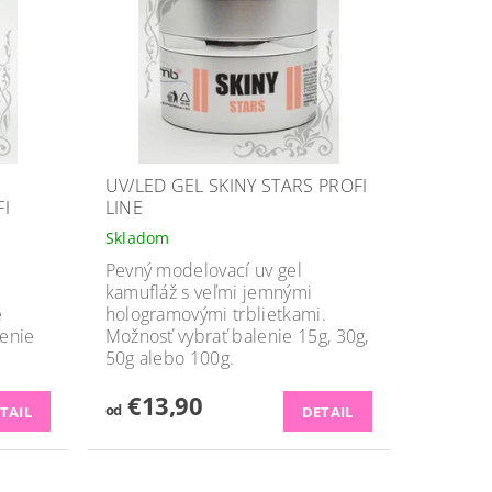
UV/LED GEL SKINY STARS PROFI
I
LINE
Skladom
Pevný modelovací uv gel
kamufláž s veľmi jemnými
é
hologramovými trblietkami.
lenie
Možnosť vybrať balenie 15g, 30g,
50g alebo 100g.
€13,90
od
TAIL
DETAIL