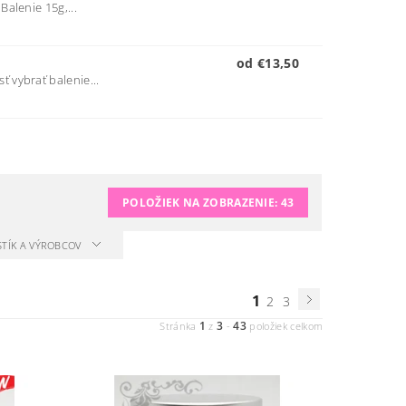
alenie 15g,...
od €13,50
 vybrať balenie...
POLOŽIEK NA ZOBRAZENIE:
43
STÍK A VÝROBCOV
1
2
3
1
3
43
Stránka
z
-
položiek celkom