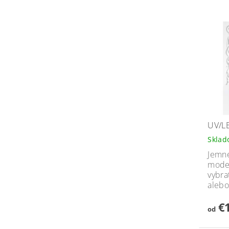
UV/LE
Skla
Jemne
model
vybra
alebo
€1
od