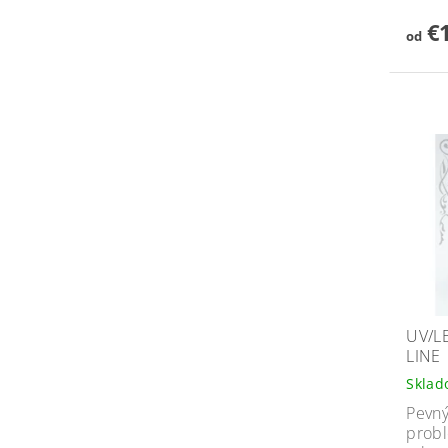
€1
od
UV/L
LINE
Skla
Pevný
probl