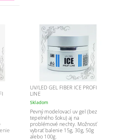
UV/LED GEL FIBER ICE PROFI
FI
LINE
Skladom
Pevný modelovací uv gel (bez
tepelného šoku) aj na
é
problémové nechty. Možnosť
lenie
vybrať balenie 15g, 30g, 50g
alebo 100g.