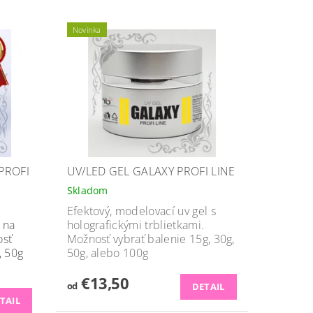
Novinka
PROFI
UV/LED GEL GALAXY PROFI LINE
Skladom
Efektový, modelovací uv gel s
 na
holografickými trblietkami.
osť
Možnosť vybrať balenie 15g, 30g,
, 50g
50g, alebo 100g
€13,50
od
DETAIL
TAIL