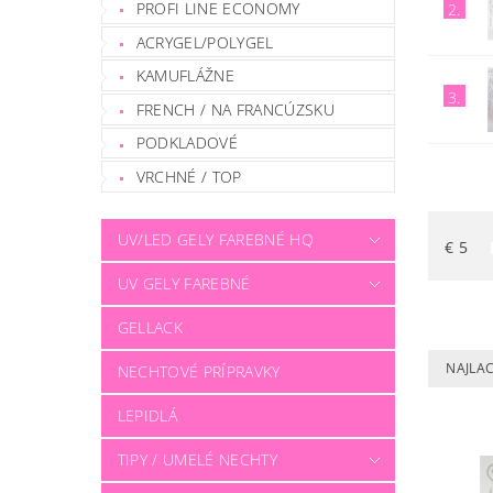
PROFI LINE ECONOMY
2.
ACRYGEL/POLYGEL
KAMUFLÁŽNE
3.
FRENCH / NA FRANCÚZSKU
PODKLADOVÉ
VRCHNÉ / TOP
UV/LED GELY FAREBNÉ HQ
€
5
UV GELY FAREBNÉ
GELLACK
NAJLAC
NECHTOVÉ PRÍPRAVKY
LEPIDLÁ
TIPY / UMELÉ NECHTY