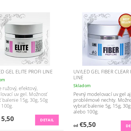
D GEL ELITE PROFI LINE
UV/LED GEL FIBER CLEAR 
LINE
dom
Skladom
 ružový, efektový,
ovací uv gel. Možnosť
Pevný modelovací uv gel aj
ť balenie 15g, 30g, 50g
problémové nechty. Možn
 100g.
vybrať balenie 5g, 15g, 30g
alebo 100g.
5,50
DETAIL
€5,50
od
DE