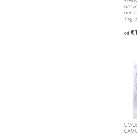
Pevný
nádyc
necht
15g, 
€1
od
UV/L
CAMO