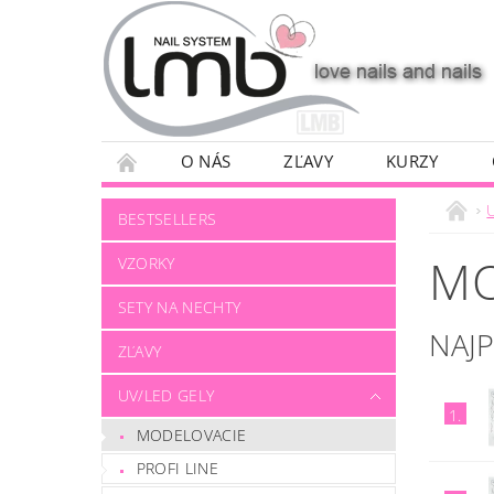
O NÁS
ZĽAVY
KURZY
BESTSELLERS
MO
VZORKY
SETY NA NECHTY
NAJ
ZĽAVY
UV/LED GELY
1.
MODELOVACIE
PROFI LINE