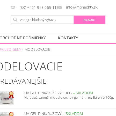
info@lmbnechty.sk
(SK) +421 918 065 117
OBCHODNÉ PODMIENKY
KONTAKTY
UV/LED GELY
MODELOVACIE
DELOVACIE
PREDÁVANEJŠIE
UV GEL PINK/RUŽOVÝ 100G
–
SKLADOM
Najpoužívanejší modelovací uv gel na trhu. Balenie 100g.
UV GEL PINK/RUŽOVÝ
–
SKLADOM