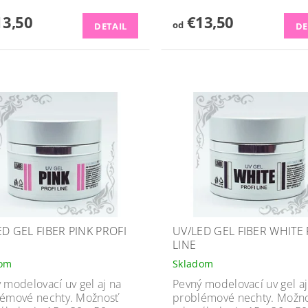
3,50
€13,50
od
DETAIL
DE
ED GEL FIBER PINK PROFI
UV/LED GEL FIBER WHITE 
LINE
dom
Skladom
 modelovací uv gel aj na
Pevný modelovací uv gel aj
émové nechty. Možnosť
problémové nechty. Možn