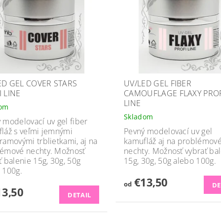
ED GEL COVER STARS
UV/LED GEL FIBER
I LINE
CAMOUFLAGE FLAXY PROF
LINE
dom
Skladom
 modelovací uv gel fiber
láž s veľmi jemnými
Pevný modelovací uv gel
ramovými trblietkami, aj na
kamufláž aj na problémov
émové nechty. Možnosť
nechty. Možnosť vybrať ba
ť balenie 15g, 30g, 50g
15g, 30g, 50g alebo 100g.
 100g.
€13,50
od
DE
3,50
DETAIL