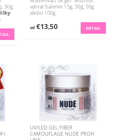
l.
Modelovací uv gel. Možnosť
, 30g,
vybrať balenie 15g, 30g, 50g
ilky
alebo 100g.
k
.
€13,50
od
DETAIL
TAIL
UV/LED GEL FIBER
FI
CAMOUFLAGE NUDE PROFI
LINE