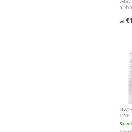
vybra
alebo
€1
od
UV/L
LINE
Skla