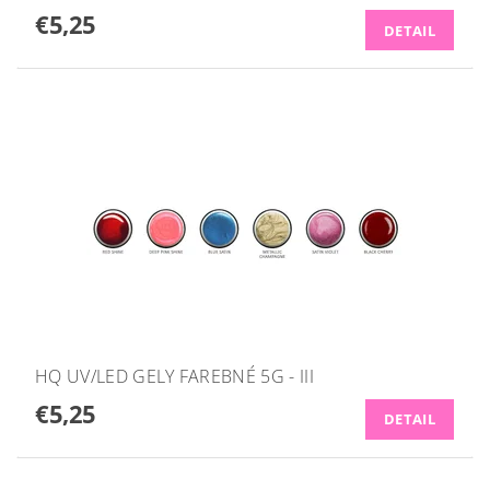
€5,25
DETAIL
HQ UV/LED GELY FAREBNÉ 5G - III
€5,25
DETAIL