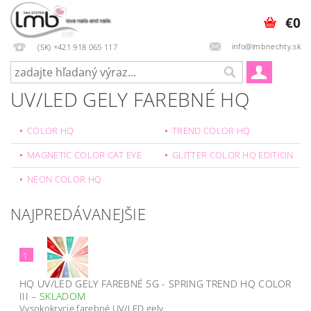
€0
info@lmbnechty.sk
(SK) +421 918 065 117
UV/LED GELY FAREBNÉ HQ
COLOR HQ
TREND COLOR HQ
MAGNETIC COLOR CAT EYE
GLITTER COLOR HQ EDITION
NEON COLOR HQ
NAJPREDÁVANEJŠIE
1.
HQ UV/LED GELY FAREBNÉ 5G - SPRING TREND HQ COLOR
III
–
SKLADOM
Vysokokrycie farebné UV/LED gely.