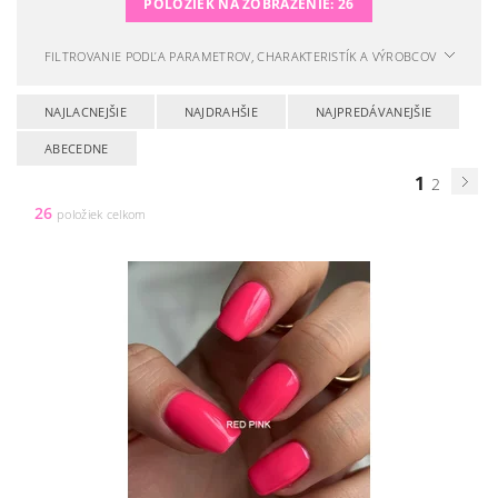
POLOŽIEK NA ZOBRAZENIE:
26
FILTROVANIE PODĽA PARAMETROV, CHARAKTERISTÍK A VÝROBCOV
NAJLACNEJŠIE
NAJDRAHŠIE
NAJPREDÁVANEJŠIE
ABECEDNE
1
2
26
položiek celkom