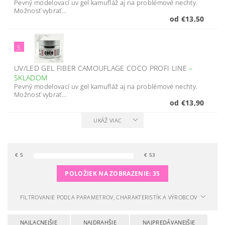
Pevný modelovací uv gel kamufláž aj na problémové nechty.
Možnosť vybrať...
od €13,50
3.
UV/LED GEL FIBER CAMOUFLAGE COCO PROFI LINE
–
SKLADOM
Pevný modelovací uv gel kamufláž aj na problémové nechty.
Možnosť vybrať...
od €13,90
UKÁŽ VIAC
€
5
€
53
POLOŽIEK NA ZOBRAZENIE:
35
FILTROVANIE PODĽA PARAMETROV, CHARAKTERISTÍK A VÝROBCOV
NAJLACNEJŠIE
NAJDRAHŠIE
NAJPREDÁVANEJŠIE