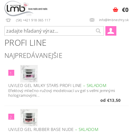
€0
info@lmbnechty.sk
(SK) +421 918 065 117
PROFI LINE
NAJPREDÁVANEJŠIE
1.
UV/LED GEL MILKY STARS PROFI LINE
–
SKLADOM
Efektový mliečno-ružový modelovací uv gel s veľmi jemnými
hologramovými...
od €13,50
2.
UV/LED GEL RUBBER BASE NUDE
–
SKLADOM