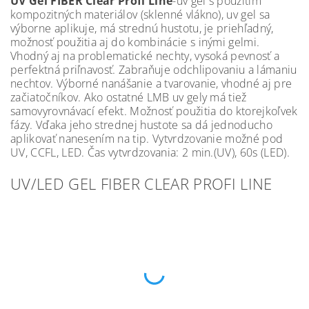
UV Gel FIBER Clear Profi Line
-uv gel s použitím
kompozitných materiálov (sklenné vlákno), uv gel sa
výborne aplikuje, má strednú hustotu, je priehľadný,
možnosť použitia aj do kombinácie s inými gelmi.
Vhodný aj na problematické nechty, vysoká pevnosť a
perfektná priľnavosť. Zabraňuje odchlipovaniu a lámaniu
nechtov. Výborné nanášanie a tvarovanie, vhodné aj pre
začiatočníkov. Ako ostatné LMB uv gely má tiež
samovyrovnávací efekt. Možnosť použitia do ktorejkoľvek
fázy. Vďaka jeho strednej hustote sa dá jednoducho
aplikovať nanesením na tip. Vytvrdzovanie možné pod
UV, CCFL, LED. Čas vytvrdzovania: 2 min.(UV), 60s (LED).
UV/LED GEL FIBER CLEAR PROFI LINE