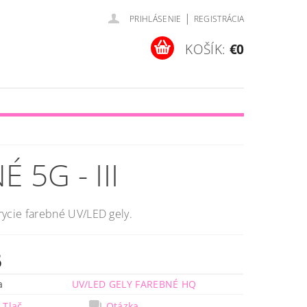
|
PRIHLÁSENIE
REGISTRÁCIA
KOŠÍK:
€0
5G - III
ycie farebné UV/LED gely.
5
a
UV/LED GELY FAREBNÉ HQ
Tlač
Otázka