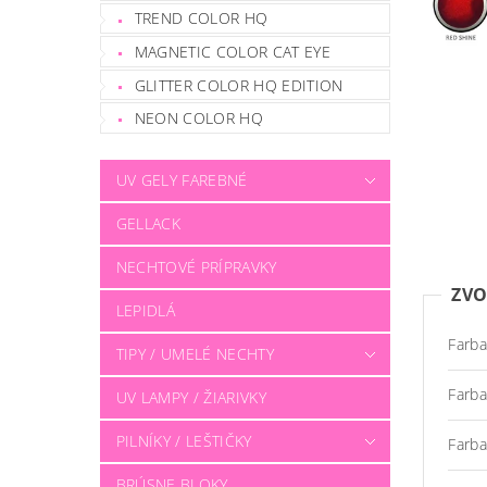
TREND COLOR HQ
MAGNETIC COLOR CAT EYE
GLITTER COLOR HQ EDITION
NEON COLOR HQ
UV GELY FAREBNÉ
GELLACK
NECHTOVÉ PRÍPRAVKY
ZVO
LEPIDLÁ
Farba
TIPY / UMELÉ NECHTY
Farba
UV LAMPY / ŽIARIVKY
PILNÍKY / LEŠTIČKY
Farba
BRÚSNE BLOKY