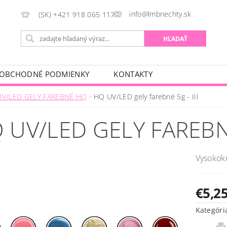
info@lmbnechty.sk
(SK) +421 918 065 117
OBCHODNÉ PODMIENKY
KONTAKTY
UV/LED GELY FAREBNÉ HQ
HQ UV/LED gely farebné 5g - III
 UV/LED GELY FAREBNÉ 
Vysokokr
€5,2
Kategóri