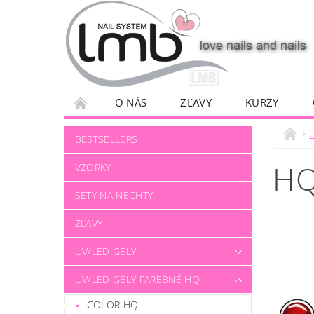
O NÁS
ZĽAVY
KURZY
BESTSELLERS
HQ
VZORKY
SETY NA NECHTY
ZĽAVY
UV/LED GELY
UV/LED GELY FAREBNÉ HQ
COLOR HQ