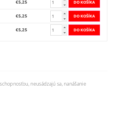
€5,25
€5,25
€5,25
schopnosťou, neusádzajú sa, nanášanie