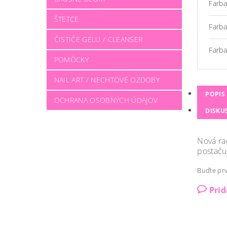
Farb
ŠTETCE
Farba
ČISTIČE GELU / CLEANSER
Farb
POMÔCKY
NAIL ART / NECHTOVÉ OZDOBY
POPIS
OCHRANA OSOBNÝCH ÚDAJOV
DISKU
Nová ra
postačuj
Buďte prv
Pri