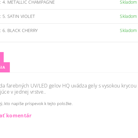
a: 4. METALLIC CHAMPAGNE
Skladom
: 5. SATIN VIOLET
Skladom
a: 6. BLACK CHERRY
Skladom
SIA
da farebných UV/LED gelov HQ uvádza gely s vysokou krycou 
úce v jednej vrstve..
ý, kto napíše príspevok k tejto položke.
dať komentár