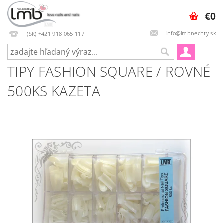
€0
info@lmbnechty.sk
(SK) +421 918 065 117
TIPY FASHION SQUARE / ROVNÉ
500KS KAZETA