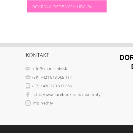
OCHRANA OSOBNÝCH ÚDAJOV
KONTAKT
info
@
lmbnechty.sk
(SK) +421 918 065 117
(CZ) +420 770 633 066
https://www.facebook.com/lmbnechty
lmb_nechty