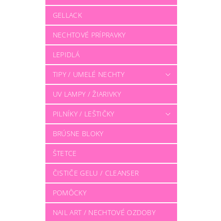
GELLACK
NECHTOVÉ PRÍPRAVKY
LEPIDLÁ
TIPY / UMELÉ NECHTY
UV LAMPY / ŽIARIVKY
PILNÍKY / LEŠTIČKY
BRÚSNE BLOKY
ŠTETCE
ČISTIČE GELU / CLEANSER
POMÔCKY
NAIL ART / NECHTOVÉ OZDOBY