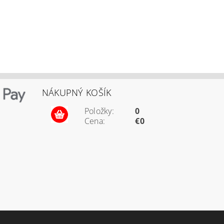
NÁKUPNÝ KOŠÍK
Položky:
0
Cena:
€0