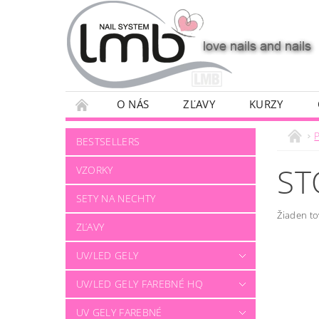
O NÁS
ZĽAVY
KURZY
BESTSELLERS
S
VZORKY
SETY NA NECHTY
Žiaden t
ZĽAVY
UV/LED GELY
UV/LED GELY FAREBNÉ HQ
UV GELY FAREBNÉ