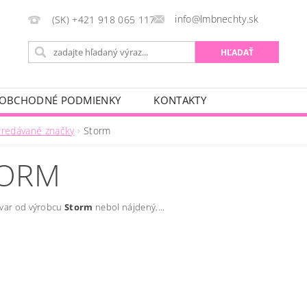
info@lmbnechty.sk
(SK) +421 918 065 117
OBCHODNÉ PODMIENKY
KONTAKTY
Predávané značky
Storm
TORM
ovar od výrobcu
Storm
nebol nájdený....